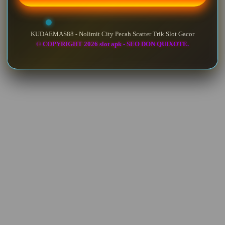
KUDAEMAS88 - Nolimit City Pecah Scatter Trik Slot Gacor
© COPYRIGHT 2026 slot apk - SEO DON QUIXOTE.