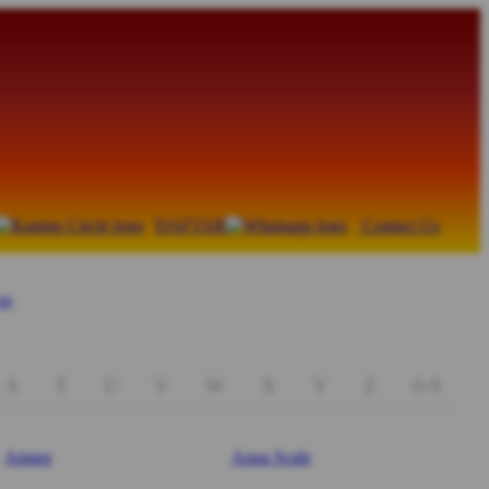
DAFTAR
Contact Us
us
S
T
U
V
W
X
Y
Z
0-9
Amara
Aqua Scale