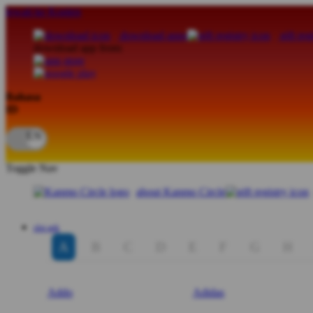
lewati ke Konten
download apps
gift reg
download app from:
Bahasa
ID
Toggle Nav
about Kanmo Circle
slot apk
A
B
C
D
E
F
G
H
Addo
Adidas