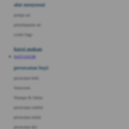
alat menyusui
pompa asi
penyimpanan asi
cooler bags
kursi makan
SLOT GACOR
perawatan bayi
perawatan kulit
Sunscreen
Shampo & Sabun
perawatan rambut
perawatan mulut
perawatan diri