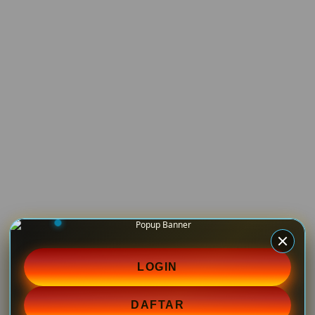
LOGIN
DAFTAR