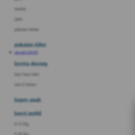
setelan
jaket
pakaian dalam
pakaian tidur
slot apk LOGIN
kereta dorong
bayi baru lahir
usia 6 bulan+
koper anak
kursi mobil
0-13 Kg
0-36 Kg